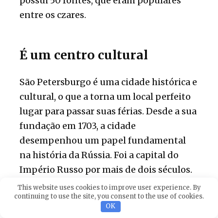
possui 50 fontes, que eram populares
entre os czares.
É um centro cultural
São Petersburgo é uma cidade histórica e
cultural, o que a torna um local perfeito
lugar para passar suas férias. Desde a sua
fundação em 1703, a cidade
desempenhou um papel fundamental
na história da Rússia. Foi a capital do
Império Russo por mais de dois séculos.
A cidade também demonstrou um forte
This website uses cookies to improve user experience. By
continuing to use the site, you consent to the use of cookies.
espírito revolucionário durante o cerco
OK
de Leningrado durante a Segunda