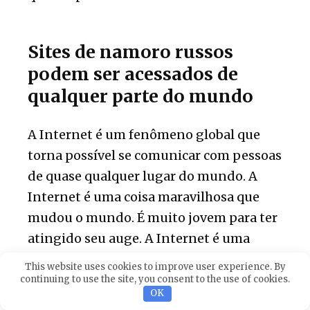
Sites de namoro russos
podem ser acessados de
qualquer parte do mundo
A Internet é um fenômeno global que
torna possível se comunicar com pessoas
de quase qualquer lugar do mundo. A
Internet é uma coisa maravilhosa que
mudou o mundo. É muito jovem para ter
atingido seu auge. A Internet é uma
grande dádiva para pessoas em todo o
This website uses cookies to improve user experience. By
mundo que procuram amor, amizade ou
continuing to use the site, you consent to the use of cookies.
OK
casamento.